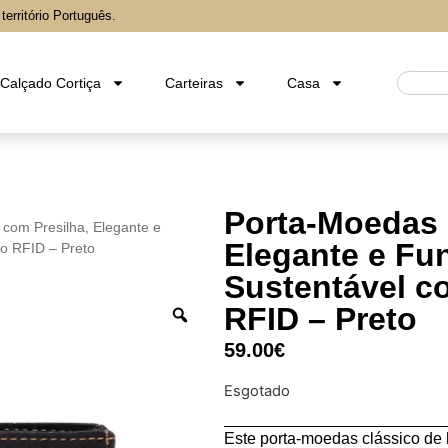
erritório Português.
Calçado Cortiça
Carteiras
Casa
Porta-Moedas 
 com Presilha, Elegante e
Elegante e Fu
bo RFID – Preto
Sustentável c
RFID – Preto
59.00
€
Esgotado
Este porta-moedas clássico de 