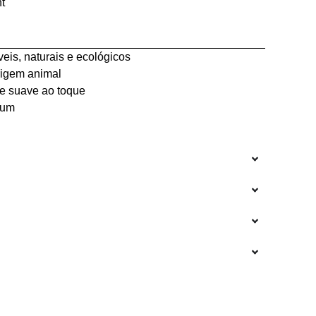
t
veis, naturais e ecológicos
igem animal
 e suave ao toque
ium