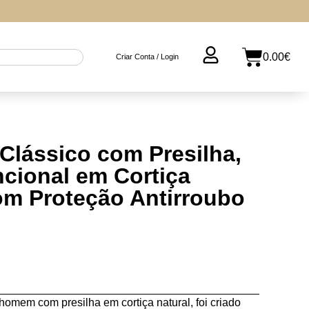
0.00
€
Criar Conta / Login
Clássico com Presilha,
ncional em Cortiça
om Proteção Antirroubo
homem com presilha em cortiça natural, foi criado