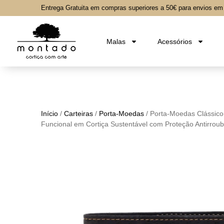
Entrega Gratuita em compras superiores a 50€ para envios em t
Malas
Acessórios
Início
/
Carteiras
/
Porta-Moedas
/ Porta-Moedas Clássico
Funcional em Cortiça Sustentável com Proteção Antirrou