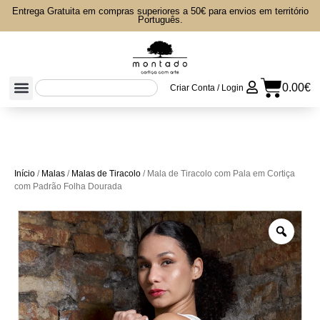
Entrega Gratuita em compras superiores a 50€ para envios em território
Português.
0.00
€
Criar Conta / Login
Início
/
Malas
/
Malas de Tiracolo
/ Mala de Tiracolo com Pala em Cortiça
com Padrão Folha Dourada