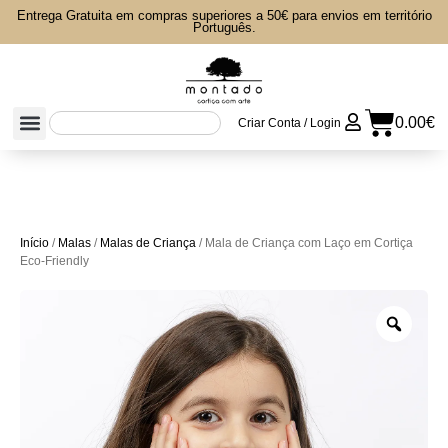
Entrega Gratuita em compras superiores a 50€ para envios em território
Português.
0.00
€
Criar Conta / Login
Início
/
Malas
/
Malas de Criança
/ Mala de Criança com Laço em Cortiça
Eco-Friendly