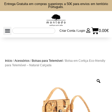
Entrega Gratuita em compras superiores a 50€ para envios em território
Português.
0.00
€
Criar Conta / Login
Início
/
Acessórios
/
Bolsas para Telemóvel
/ Bolsa em Cortiça Eco-friendly
para Telemóvel – Natural Calçada